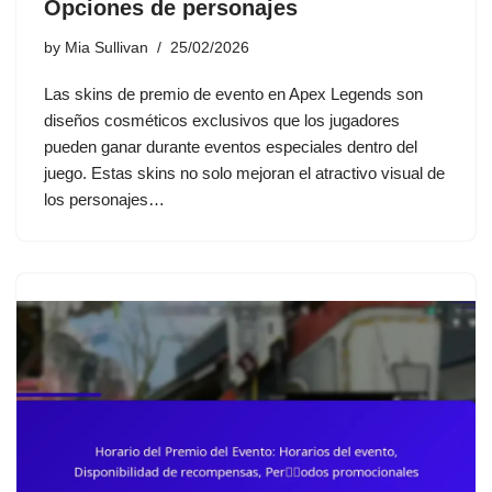
Opciones de personajes
by
Mia Sullivan
25/02/2026
Las skins de premio de evento en Apex Legends son
diseños cosméticos exclusivos que los jugadores
pueden ganar durante eventos especiales dentro del
juego. Estas skins no solo mejoran el atractivo visual de
los personajes…