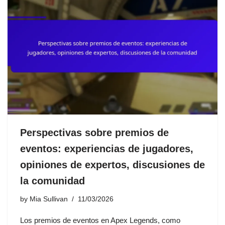
Perspectivas sobre premios de
eventos: experiencias de jugadores,
opiniones de expertos, discusiones de
la comunidad
by
Mia Sullivan
11/03/2026
Los premios de eventos en Apex Legends, como