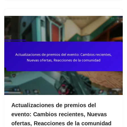
Actualizaciones de premios del
evento: Cambios recientes, Nuevas
ofertas, Reacciones de la comunidad