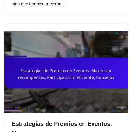
sino que también mejoran…
Estrategias de Premios en Eventos: