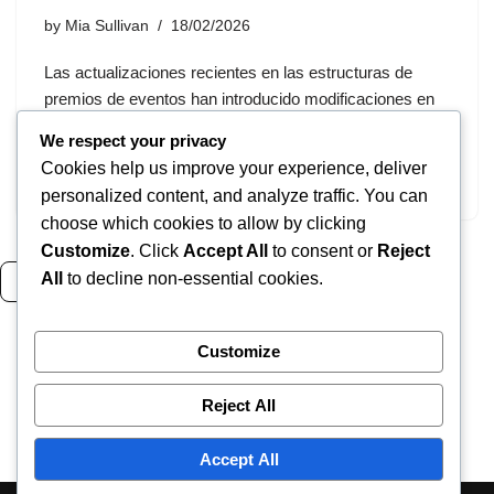
by
Mia Sullivan
18/02/2026
Las actualizaciones recientes en las estructuras de
premios de eventos han introducido modificaciones en
los niveles de premios, criterios de elegibilidad y
We respect your privacy
cronogramas de distribución, todo con el objetivo de
Cookies help us improve your experience, deliver
mejorar la participación de los…
personalized content, and analyze traffic. You can
choose which cookies to allow by clicking
Customize
. Click
Accept All
to consent or
Reject
All
to decline non-essential cookies.
Read more
Customize
1
2
Next »
Reject All
Accept All