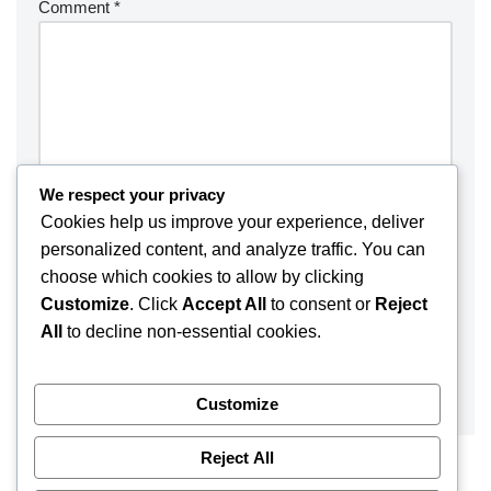
Comment
*
We respect your privacy
Cookies help us improve your experience, deliver
personalized content, and analyze traffic. You can
choose which cookies to allow by clicking
Customize
. Click
Accept All
to consent or
Reject
Save my name, email, and website in this browser for the
All
to decline non-essential cookies.
next time I comment.
Customize
Reject All