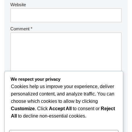
Website
Comment
*
We respect your privacy
Cookies help us improve your experience, deliver
personalized content, and analyze traffic. You can
choose which cookies to allow by clicking
Customize
. Click
Accept All
to consent or
Reject
Save my name, email, and website in this browser for the
All
to decline non-essential cookies.
next time I comment.