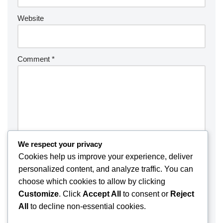
Website
Comment
*
We respect your privacy
Cookies help us improve your experience, deliver
personalized content, and analyze traffic. You can
choose which cookies to allow by clicking
Customize
. Click
Accept All
to consent or
Reject
Save my name, email, and website in this browser for the
All
to decline non-essential cookies.
next time I comment.