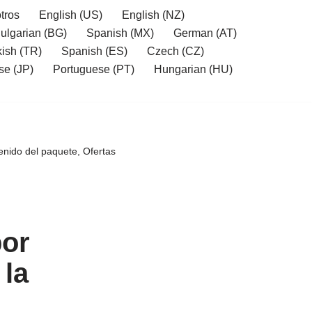
tros
English (US)
English (NZ)
ulgarian (BG)
Spanish (MX)
German (AT)
kish (TR)
Spanish (ES)
Czech (CZ)
se (JP)
Portuguese (PT)
Hungarian (HU)
nido del paquete, Ofertas
por
 la