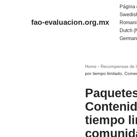
Página 
Swedis
Skip
fao-evaluacion.org.mx
Romani
to
Dutch (
content
German
Home
-
Recompensas de la
por tiempo limitado, Come
Paquetes
Contenid
tiempo l
comunid