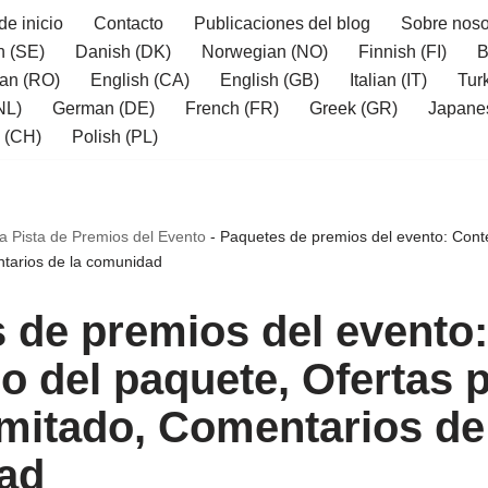
de inicio
Contacto
Publicaciones del blog
Sobre noso
h (SE)
Danish (DK)
Norwegian (NO)
Finnish (FI)
B
an (RO)
English (CA)
English (GB)
Italian (IT)
Tur
NL)
German (DE)
French (FR)
Greek (GR)
Japane
 (CH)
Polish (PL)
 Pista de Premios del Evento
-
Paquetes de premios del evento: Conte
ntarios de la comunidad
 de premios del evento:
o del paquete, Ofertas 
imitado, Comentarios de
ad