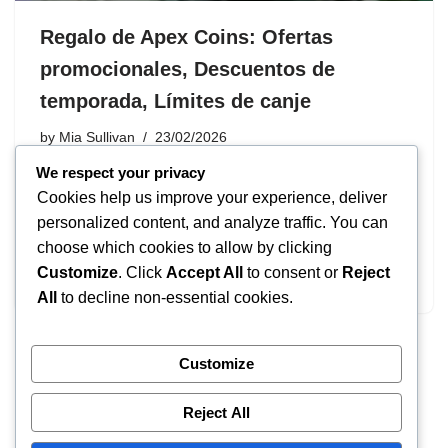
Regalo de Apex Coins: Ofertas
promocionales, Descuentos de
temporada, Límites de canje
by
Mia Sullivan
23/02/2026
We respect your privacy
Las Apex Coins sirven como la moneda esencial dentro
Cookies help us improve your experience, deliver
del juego en Apex Legends, permitiendo a los jugadores
personalized content, and analyze traffic. You can
adquirir una variedad de artículos y mejoras que elevan
choose which cookies to allow by clicking
su experiencia de juego. Actualmente, los jugadores
Customize
. Click
Accept All
to consent or
Reject
pueden…
All
to decline non-essential cookies.
Customize
« Previous
1
2
3
4
5
Next »
Reject All