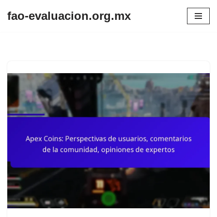
fao-evaluacion.org.mx
Skip
to
content