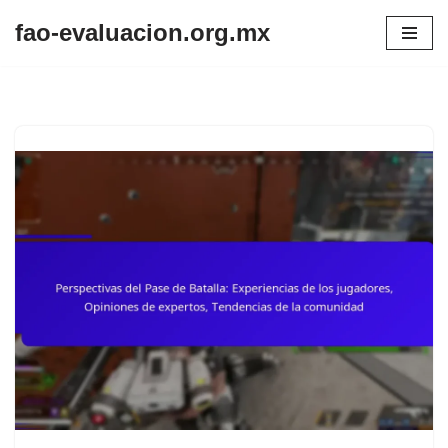
fao-evaluacion.org.mx
Skip
to
content