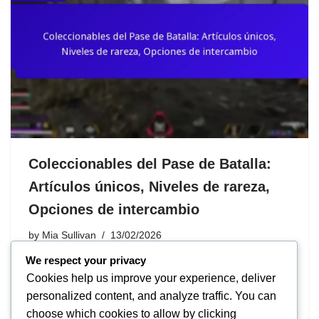
Coleccionables del Pase de Batalla:
Artículos únicos, Niveles de rareza,
Opciones de intercambio
by
Mia Sullivan
13/02/2026
We respect your privacy
Los coleccionables del pase de batalla son artículos
Cookies help us improve your experience, deliver
únicos que los jugadores pueden ganar o desbloquear a
personalized content, and analyze traffic. You can
través del juego, mejorando su experiencia de juego con
choose which cookies to allow by clicking
mejoras cosméticas y contenido exclusivo. Estos