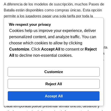
A diferencia de los modelos de suscripción, muchos Pases de
Batalla están disponibles como compras únicas. Esta opción
permite a los jugadores pagar una sola tarifa por toda la
temporada, lo que lo convierte en una elección sencilla para
We respect your privacy
quienes prefieren no comprometerse a pagos continuos.
Cookies help us improve your experience, deliver
personalized content, and analyze traffic. You can
Las compras únicas generalmente desbloquean todas las
choose which cookies to allow by clicking
recompensas de esa temporada, proporcionando una propuesta
Customize
. Click
Accept All
to consent or
Reject
de valor clara. Los jugadores deben asegurarse de entender la
All
to decline non-essential cookies.
duración de la temporada y las recompensas disponibles para
tomar una decisión informada.
Customize
Variaciones estacionales
Reject All
Los Pases de Batalla suelen ser estacionales, con nuevo
Accept All
contenido y recompensas introducidas cada pocos meses.
Cada temporada puede presentar temas únicos, desafíos y